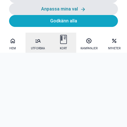
Anpassa mina val
Godkänn alla
HEM
UTFORSKA
KORT
KAMPANJER
NYHETER
Mecenat Alumni
·
Seniordays
·
Mecenat Talang
·
TraineeGuiden