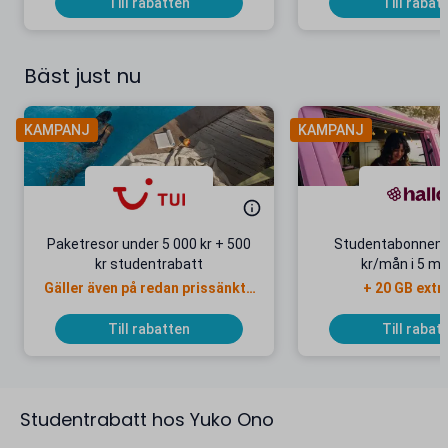
Till rabatten
Till rabat
Bäst just nu
KAMPANJ
KAMPANJ
Paketresor under 5 000 kr + 500
Studentabonnema
kr studentrabatt
kr/mån i 5 m
Gäller även på redan prissänkta
+ 20 GB extr
resor
Till rabatten
Till rabat
Studentrabatt hos Yuko Ono