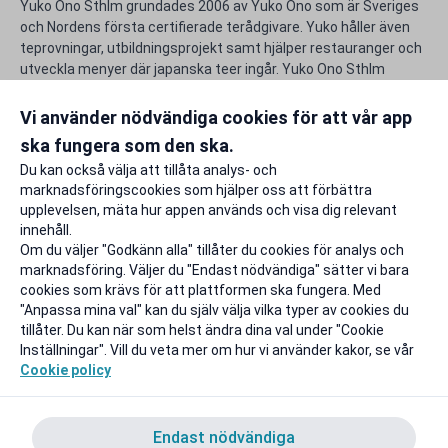
Yuko Ono Sthlm grundades 2006 av Yuko Ono som är Sveriges
och Nordens första certifierade terådgivare. Yuko håller även
teprovningar, utbildningsprojekt samt hjälper restauranger och
utveckla menyer där japanska teer ingår. Yuko Ono Sthlm
importerar även högkvalitativa japanska teer i direkt samarbete
med småskaliga odlare i Japan.
Vi använder nödvändiga cookies för att vår app
ska fungera som den ska.
Rapportera ett problem
Du kan också välja att tillåta analys- och
marknadsföringscookies som hjälper oss att förbättra
upplevelsen, mäta hur appen används och visa dig relevant
innehåll.
Om du väljer "Godkänn alla" tillåter du cookies för analys och
marknadsföring. Väljer du "Endast nödvändiga" sätter vi bara
cookies som krävs för att plattformen ska fungera. Med
"Anpassa mina val" kan du själv välja vilka typer av cookies du
tillåter. Du kan när som helst ändra dina val under "Cookie
Inställningar". Vill du veta mer om hur vi använder kakor, se vår
Cookie policy
Endast nödvändiga