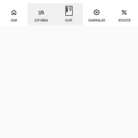
HEM
UTFORSKA
KORT
KAMPANJER
NYHETER
Mecenat Alumni
·
Seniordays
·
Mecenat Talang
·
TraineeGuiden