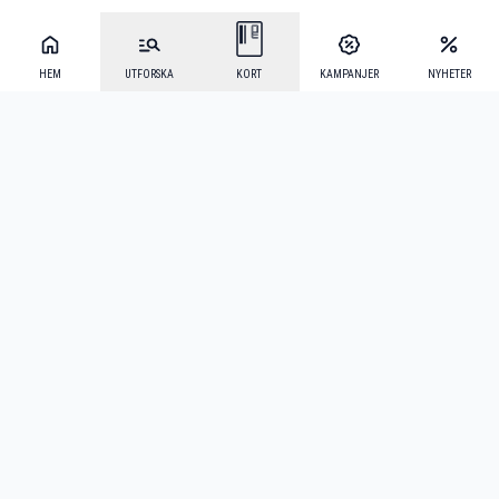
HEM
UTFORSKA
KORT
KAMPANJER
NYHETER
Mecenat Alumni
·
Seniordays
·
Mecenat Talang
·
TraineeGuiden