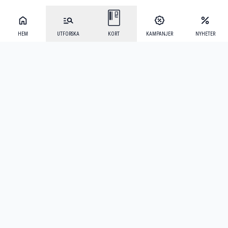
HEM
UTFORSKA
KORT
KAMPANJER
NYHETER
Mecenat Alumni
·
Seniordays
·
Mecenat Talang
·
TraineeGuiden