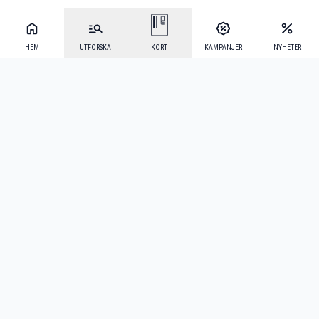
HEM
UTFORSKA
KORT
KAMPANJER
NYHETER
Mecenat Alumni
·
Seniordays
·
Mecenat Talang
·
TraineeGuiden