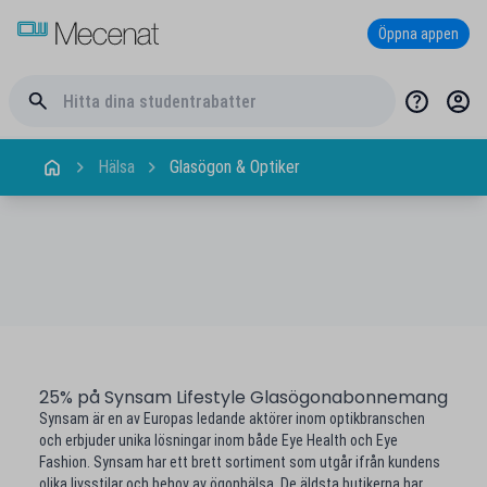
Öppna appen
Hälsa
Glasögon & Optiker
25% på Synsam Lifestyle Glasögonabonnemang
Synsam är en av Europas ledande aktörer inom optikbranschen
och erbjuder unika lösningar inom både Eye Health och Eye
Fashion. Synsam har ett brett sortiment som utgår ifrån kundens
olika livsstilar och behov av ögonhälsa. De äldsta butikerna har