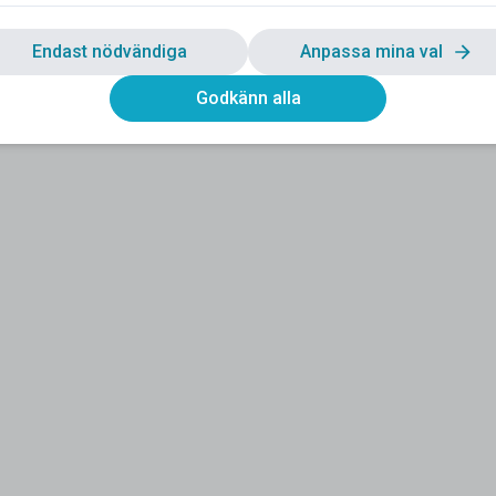
Endast nödvändiga
Anpassa mina val
Godkänn alla