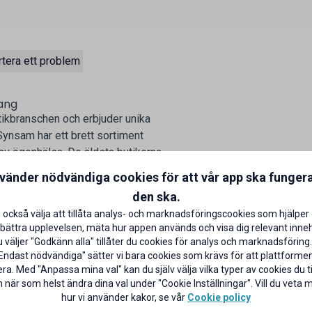
tera ett problem
ang
ikbranschen och erbjuder unika
ynsam har ett brett sortiment
 av ögonhälsa. De äldsta butikerna
n.
nvänder nödvändiga cookies för att vår app ska funger
den ska.
 också välja att tillåta analys- och marknadsföringscookies som hjälper 
bättra upplevelsen, mäta hur appen används och visa dig relevant inneh
väljer "Godkänn alla" tillåter du cookies för analys och marknadsföring.
Endast nödvändiga" sätter vi bara cookies som krävs för att plattforme
ra. Med "Anpassa mina val" kan du själv välja vilka typer av cookies du til
 när som helst ändra dina val under "Cookie Inställningar". Vill du veta
hur vi använder kakor, se vår
Cookie policy