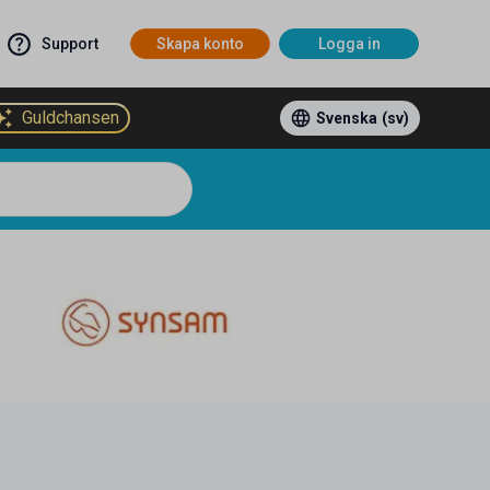
Support
Skapa konto
Logga in
Guldchansen
Svenska
(sv)