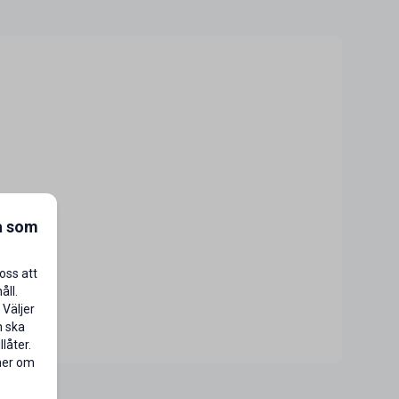
a som
oss att
åll.
 Väljer
n ska
låter.
 mer om