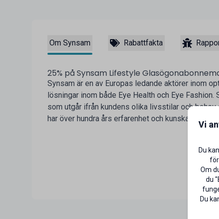
Om Synsam
Rabattfakta
Rappor
25% på Synsam Lifestyle Glasögonabonnem
Synsam är en av Europas ledande aktörer inom opt
lösningar inom både Eye Health och Eye Fashion. S
som utgår ifrån kundens olika livsstilar och behov
har över hundra års erfarenhet och kunskap i rygge
Vi a
Du kan
för
Om du 
du "
funge
Du kan