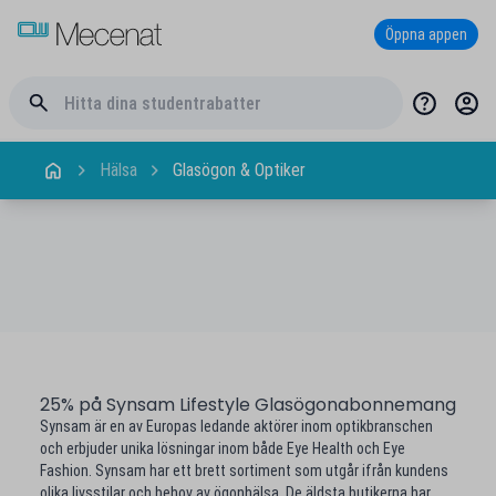
Öppna appen
Hälsa
Glasögon & Optiker
25% på Synsam Lifestyle Glasögonabonnemang
Synsam är en av Europas ledande aktörer inom optikbranschen
och erbjuder unika lösningar inom både Eye Health och Eye
Fashion. Synsam har ett brett sortiment som utgår ifrån kundens
olika livsstilar och behov av ögonhälsa. De äldsta butikerna har