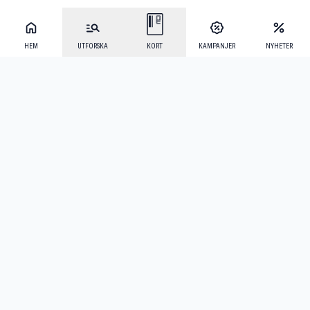
HEM
UTFORSKA
KORT
KAMPANJER
NYHETER
Mecenat Alumni
·
Seniordays
·
Mecenat Talang
·
TraineeGuiden