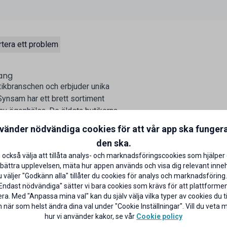
tera ett problem
ang
ikbranschen och erbjuder unika
ynsam har ett brett sortiment
 av ögonhälsa. De äldsta butikerna
n.
nvänder nödvändiga cookies för att vår app ska funger
den ska.
 också välja att tillåta analys- och marknadsföringscookies som hjälper 
bättra upplevelsen, mäta hur appen används och visa dig relevant inneh
väljer "Godkänn alla" tillåter du cookies för analys och marknadsföring.
Endast nödvändiga" sätter vi bara cookies som krävs för att plattforme
ra. Med "Anpassa mina val" kan du själv välja vilka typer av cookies du til
 när som helst ändra dina val under "Cookie Inställningar". Vill du veta
hur vi använder kakor, se vår
Cookie policy