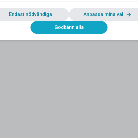
Endast nödvändiga
Anpassa mina val
Godkänn alla