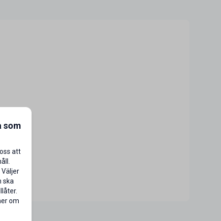
a som
oss att
åll.
 Väljer
n ska
låter.
 mer om