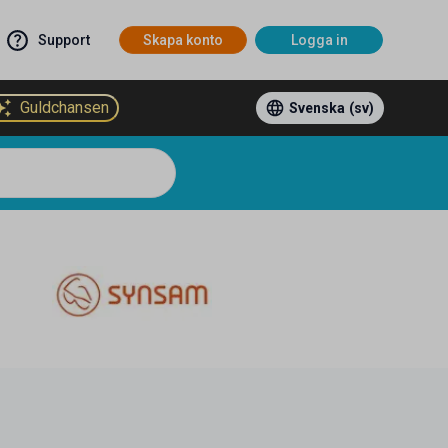
Support
Skapa konto
Logga in
Guldchansen
Svenska
(sv)