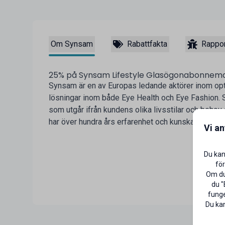
Om Synsam
Rabattfakta
Rappor
25% på Synsam Lifestyle Glasögonabonnem
Synsam är en av Europas ledande aktörer inom opt
lösningar inom både Eye Health och Eye Fashion. S
som utgår ifrån kundens olika livsstilar och behov
har över hundra års erfarenhet och kunskap i rygge
Vi a
Du kan
för
Om du 
du "
funge
Du kan