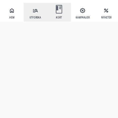
HEM
UTFORSKA
KORT
KAMPANJER
NYHETER
Mecenat Alumni
·
Seniordays
·
Mecenat Talang
·
TraineeGuiden