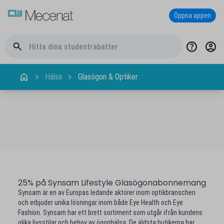
Öppna appen
Hälsa
Glasögon & Optiker
25% på Synsam Lifestyle Glasögonabonnemang
Synsam är en av Europas ledande aktörer inom optikbranschen
och erbjuder unika lösningar inom både Eye Health och Eye
Fashion. Synsam har ett brett sortiment som utgår ifrån kundens
olika livsstilar och behov av ögonhälsa. De äldsta butikerna har