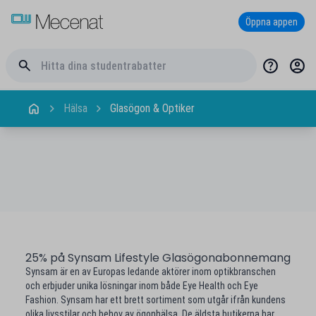
Öppna appen
Hälsa
Glasögon & Optiker
25% på Synsam Lifestyle Glasögonabonnemang
Synsam är en av Europas ledande aktörer inom optikbranschen
och erbjuder unika lösningar inom både Eye Health och Eye
Fashion. Synsam har ett brett sortiment som utgår ifrån kundens
olika livsstilar och behov av ögonhälsa. De äldsta butikerna har