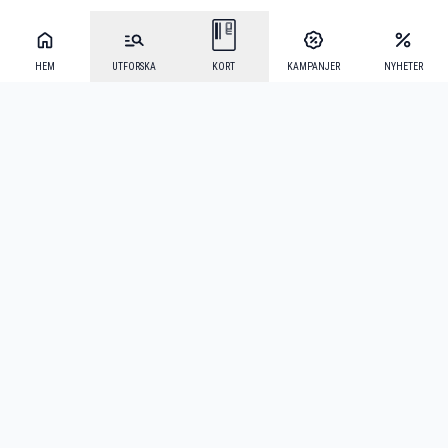
HEM
UTFORSKA
KORT
KAMPANJER
NYHETER
Mecenat Alumni
·
Seniordays
·
Mecenat Talang
·
TraineeGuiden