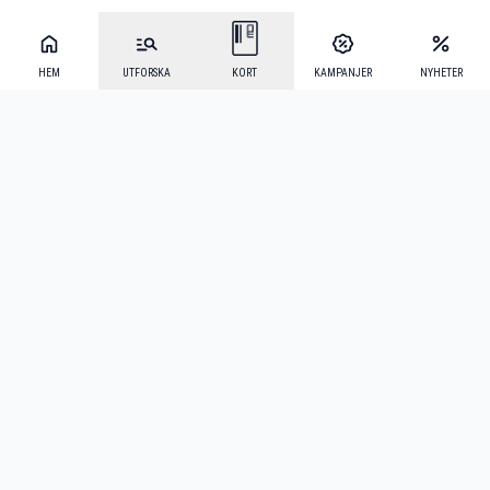
HEM
UTFORSKA
KORT
KAMPANJER
NYHETER
Mecenat Alumni
·
Seniordays
·
Mecenat Talang
·
TraineeGuiden