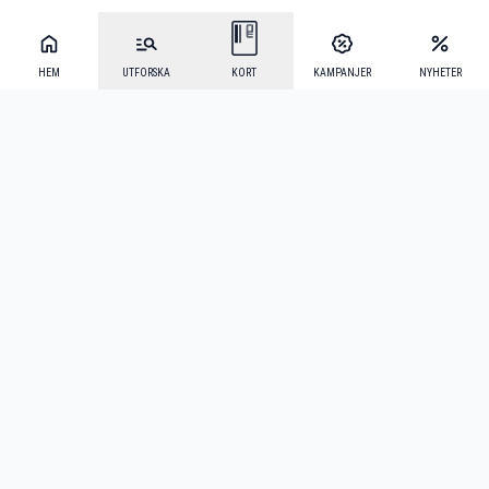
HEM
UTFORSKA
KORT
KAMPANJER
NYHETER
Mecenat Alumni
·
Seniordays
·
Mecenat Talang
·
TraineeGuiden