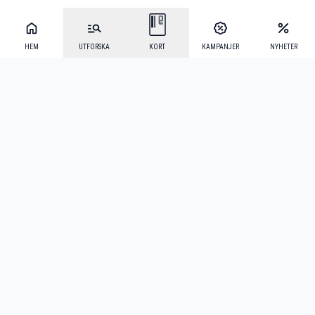
HEM
UTFORSKA
KORT
KAMPANJER
NYHETER
Mecenat Alumni
·
Seniordays
·
Mecenat Talang
·
TraineeGuiden