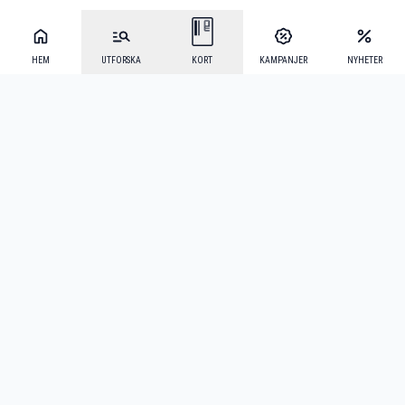
HEM
UTFORSKA
KORT
KAMPANJER
NYHETER
Mecenat Alumni
·
Seniordays
·
Mecenat Talang
·
TraineeGuiden