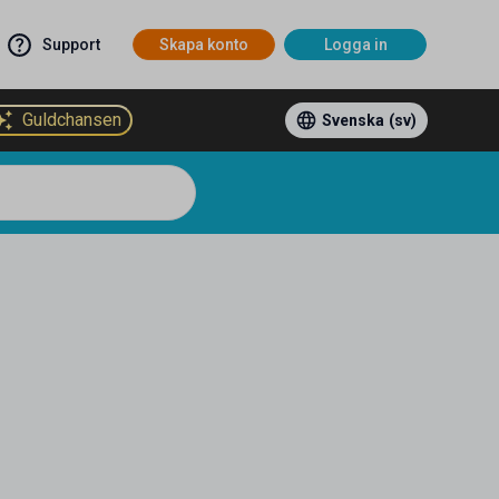
Support
Skapa konto
Logga in
Guldchansen
Svenska
(sv)