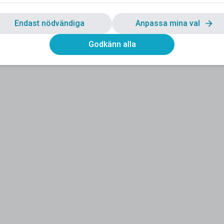
Endast nödvändiga
Anpassa mina val
Godkänn alla