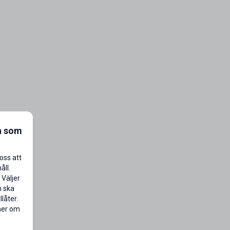
a som
oss att
åll.
 Väljer
n ska
låter.
 mer om