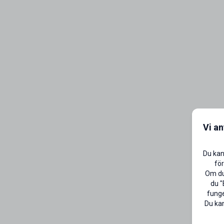
Vi a
Du kan
för
Om du 
du "
funge
Du kan