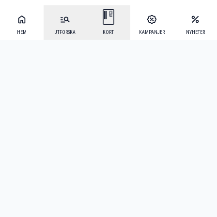
HEM
UTFORSKA
KORT
KAMPANJER
NYHETER
Mecenat Alumni
·
Seniordays
·
Mecenat Talang
·
TraineeGuiden