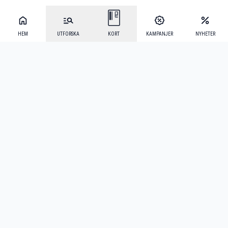
HEM
UTFORSKA
KORT
KAMPANJER
NYHETER
Mecenat Alumni
·
Seniordays
·
Mecenat Talang
·
TraineeGuiden