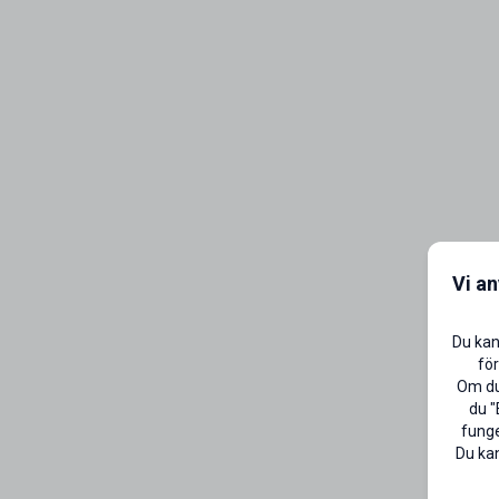
Vi a
Du kan
för
Om du 
du "
funge
Du kan