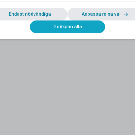
Endast nödvändiga
Anpassa mina val
Godkänn alla