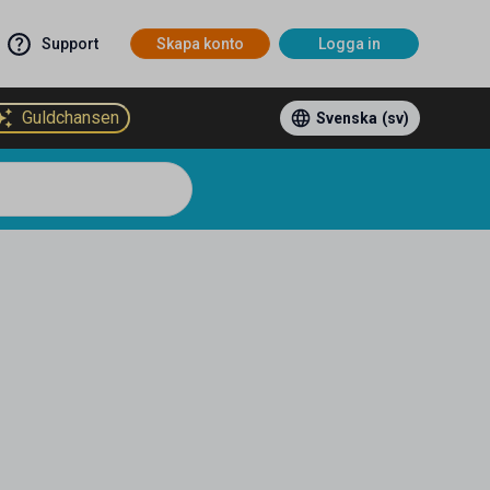
Support
Skapa konto
Logga in
Guldchansen
Svenska
(sv)