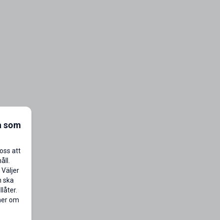
a som
oss att
åll.
 Väljer
n ska
låter.
 mer om