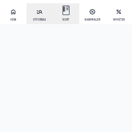
HEM
UTFORSKA
KORT
KAMPANJER
NYHETER
Mecenat Alumni
·
Seniordays
·
Mecenat Talang
·
TraineeGuiden