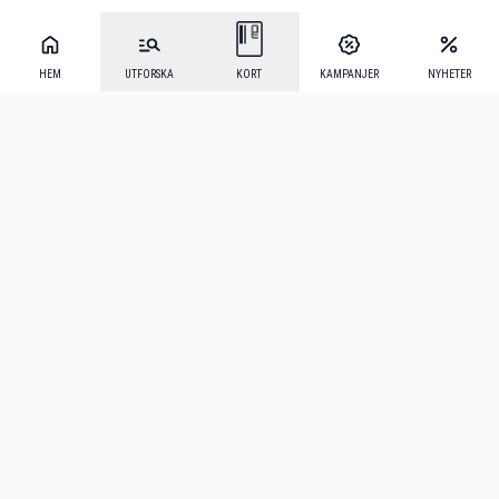
HEM
UTFORSKA
KORT
KAMPANJER
NYHETER
Mecenat Alumni
·
Seniordays
·
Mecenat Talang
·
TraineeGuiden