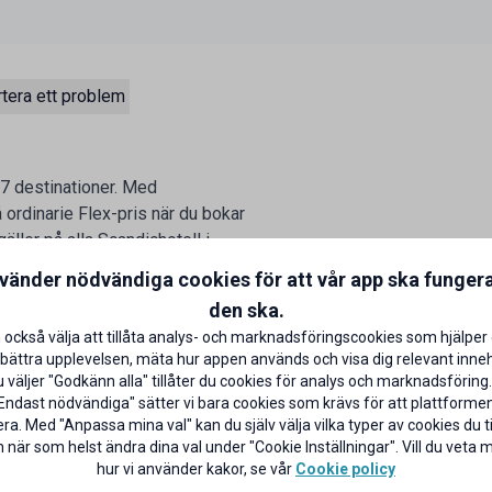
tera ett problem
37 destinationer. Med
 ordinarie Flex-pris när du bokar
äller på alla Scandichotell i
da lovperioder i mån av plats.
nvänder nödvändiga cookies för att vår app ska funger
den ska.
 också välja att tillåta analys- och marknadsföringscookies som hjälper 
bättra upplevelsen, mäta hur appen används och visa dig relevant inneh
väljer "Godkänn alla" tillåter du cookies för analys och marknadsföring.
Endast nödvändiga" sätter vi bara cookies som krävs för att plattforme
ra. Med "Anpassa mina val" kan du själv välja vilka typer av cookies du til
 när som helst ändra dina val under "Cookie Inställningar". Vill du veta
hur vi använder kakor, se vår
Cookie policy