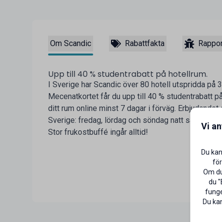
Om Scandic
Rabattfakta
Rappor
Upp till 40 % studentrabatt på hotellrum.
I Sverige har Scandic över 80 hotell utspridda på 
Mecenatkortet får du upp till 40 % studentrabatt på
ditt rum online minst 7 dagar i förväg. Erbjudandet g
Sverige: fredag, lördag och söndag natt samt utval
Vi a
Stor frukostbuffé ingår alltid!
Du kan
för
Om du 
du "
funge
Du kan