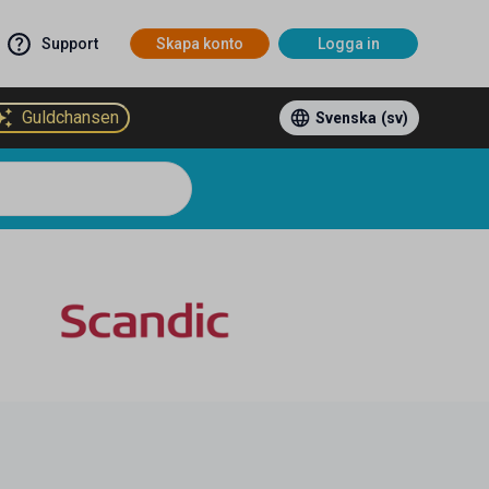
Support
Skapa konto
Logga in
Guldchansen
Svenska
(sv)