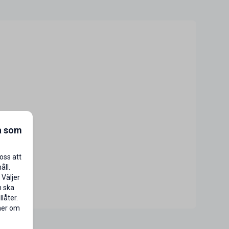
a som
oss att
åll.
 Väljer
n ska
låter.
 mer om