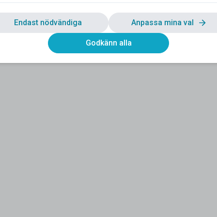
Endast nödvändiga
Anpassa mina val
Godkänn alla