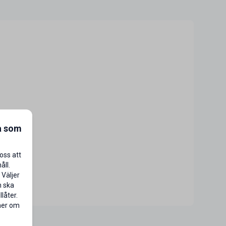
a som
oss att
åll.
 Väljer
n ska
låter.
 mer om