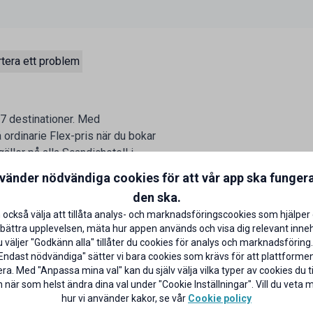
tera ett problem
37 destinationer. Med
 ordinarie Flex-pris när du bokar
äller på alla Scandichotell i
da lovperioder i mån av plats.
nvänder nödvändiga cookies för att vår app ska funger
den ska.
 också välja att tillåta analys- och marknadsföringscookies som hjälper 
bättra upplevelsen, mäta hur appen används och visa dig relevant inneh
väljer "Godkänn alla" tillåter du cookies för analys och marknadsföring.
Endast nödvändiga" sätter vi bara cookies som krävs för att plattforme
ra. Med "Anpassa mina val" kan du själv välja vilka typer av cookies du til
 när som helst ändra dina val under "Cookie Inställningar". Vill du veta
hur vi använder kakor, se vår
Cookie policy