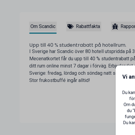
Om Scandic
Rabattfakta
Rappor
Upp till 40 % studentrabatt på hotellrum.
I Sverige har Scandic över 80 hotell utspridda på 
Mecenatkortet får du upp till 40 % studentrabatt på
ditt rum online minst 7 dagar i förväg. Erbjudandet g
Sverige: fredag, lördag och söndag natt samt utval
Vi a
Stor frukostbuffé ingår alltid!
Du kan
för
Om du 
du "
funge
Du kan