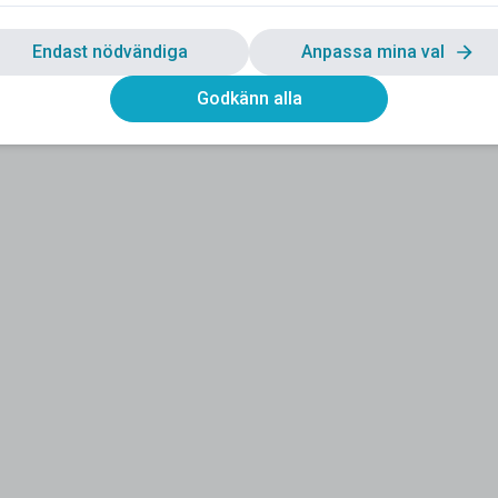
Endast nödvändiga
Anpassa mina val
Godkänn alla