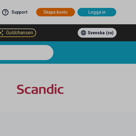
Support
Skapa konto
Logga in
Guldchansen
Svenska
(sv)