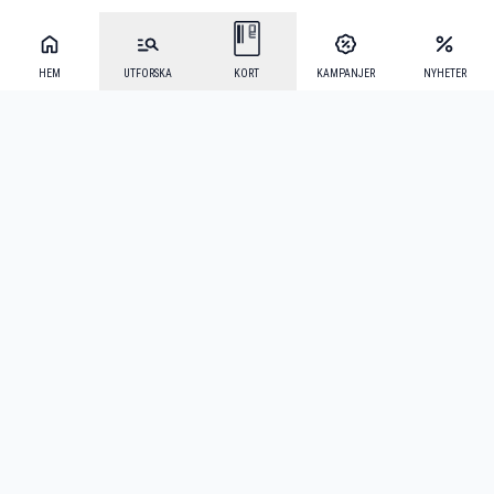
HEM
UTFORSKA
KORT
KAMPANJER
NYHETER
Mecenat Alumni
·
Seniordays
·
Mecenat Talang
·
TraineeGuiden