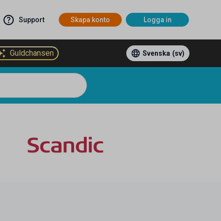
Support
Skapa konto
Logga in
Guldchansen
Svenska
(sv)