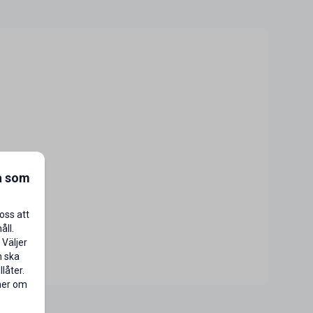
a som
oss att
åll.
 Väljer
n ska
låter.
 mer om