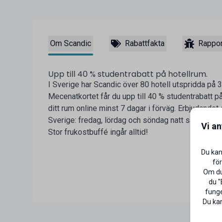
Om Scandic
Rabattfakta
Rappor
Upp till 40 % studentrabatt på hotellrum.
I Sverige har Scandic över 80 hotell utspridda på 
Mecenatkortet får du upp till 40 % studentrabatt på
ditt rum online minst 7 dagar i förväg. Erbjudandet g
Sverige: fredag, lördag och söndag natt samt utval
Vi a
Stor frukostbuffé ingår alltid!
Du kan
för
Om du 
du "
funge
Du kan