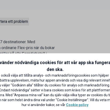
tera ett problem
37 destinationer. Med
 ordinarie Flex-pris när du bokar
äller på alla Scandichotell i
da lovperioder i mån av plats.
nvänder nödvändiga cookies för att vår app ska funger
den ska.
 också välja att tillåta analys- och marknadsföringscookies som hjälper 
bättra upplevelsen, mäta hur appen används och visa dig relevant inneh
väljer "Godkänn alla" tillåter du cookies för analys och marknadsföring.
Endast nödvändiga" sätter vi bara cookies som krävs för att plattforme
ra. Med "Anpassa mina val" kan du själv välja vilka typer av cookies du til
 när som helst ändra dina val under "Cookie Inställningar". Vill du veta
hur vi använder kakor, se vår
Cookie policy