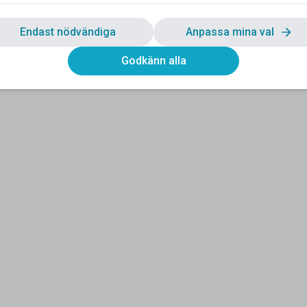
Endast nödvändiga
Anpassa mina val
Godkänn alla