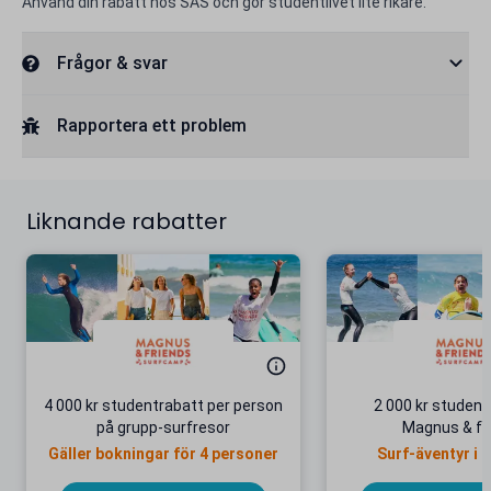
Använd din rabatt hos SAS och gör studentlivet lite rikare.
Frågor & svar
Rapportera ett problem
Liknande rabatter
4 000 kr studentrabatt per person
2 000 kr student
på grupp-surfresor
Magnus & fr
Gäller bokningar för 4 personer
Surf-äventyr i 