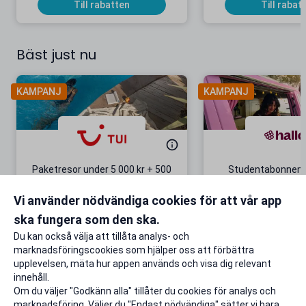
Till rabatten
Till rabat
Bäst just nu
KAMPANJ
KAMPANJ
Paketresor under 5 000 kr + 500
Studentabonnema
kr studentrabatt
kr/mån i 5 m
Vi använder nödvändiga cookies för att vår app
Gäller även på redan prissänkta
+ 20 GB extr
resor
ska fungera som den ska.
Till rabatten
Till rabat
Du kan också välja att tillåta analys- och
marknadsföringscookies som hjälper oss att förbättra
upplevelsen, mäta hur appen används och visa dig relevant
innehåll.
Om du väljer "Godkänn alla" tillåter du cookies för analys och
marknadsföring. Väljer du "Endast nödvändiga" sätter vi bara