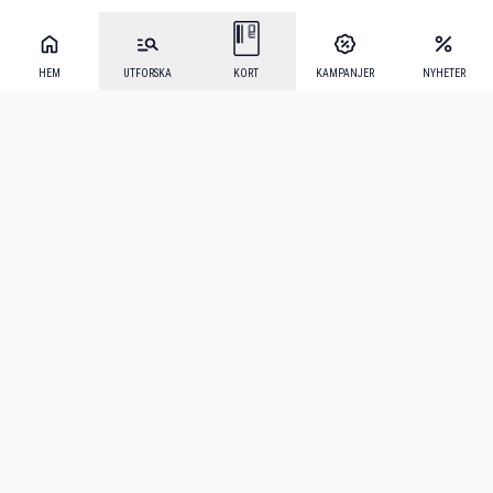
HEM
UTFORSKA
KORT
KAMPANJER
NYHETER
Mecenat Alumni
·
Seniordays
·
Mecenat Talang
·
TraineeGuiden