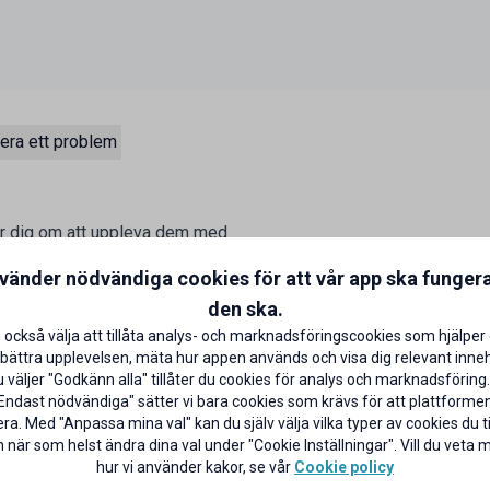
era ett problem
er dig om att uppleva dem med
nt bad eller att skapa en
nvänder nödvändiga cookies för att vår app ska funger
ls kan du alltid hitta glädje i
den ska.
 också välja att tillåta analys- och marknadsföringscookies som hjälper 
bättra upplevelsen, mäta hur appen används och visa dig relevant inneh
väljer "Godkänn alla" tillåter du cookies för analys och marknadsföring.
Endast nödvändiga" sätter vi bara cookies som krävs för att plattforme
ra. Med "Anpassa mina val" kan du själv välja vilka typer av cookies du til
 när som helst ändra dina val under "Cookie Inställningar". Vill du veta
hur vi använder kakor, se vår
Cookie policy