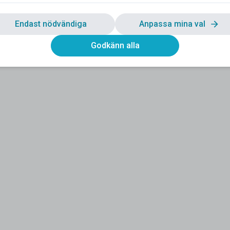
Endast nödvändiga
Anpassa mina val
Godkänn alla