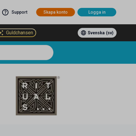
Support
Skapa konto
Logga in
Guldchansen
Svenska
(sv)