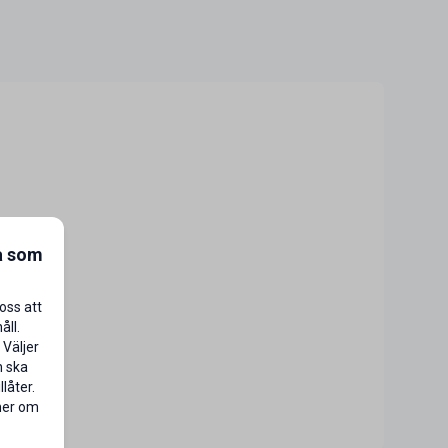
a som
oss att
åll.
 Väljer
n ska
låter.
 mer om