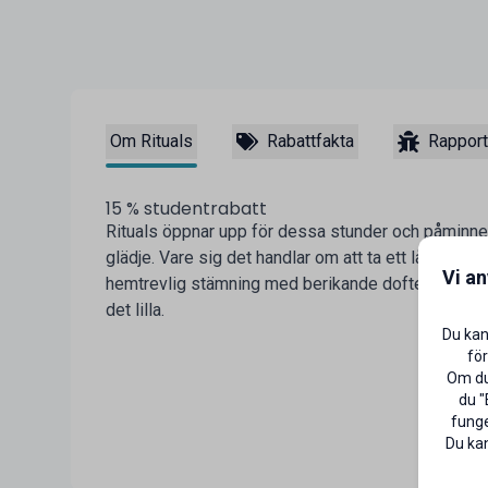
Om Rituals
Rabattfakta
Rapport
15 % studentrabatt
Rituals öppnar upp för dessa stunder och påminn
glädje. Vare sig det handlar om att ta ett långt skö
Vi a
hemtrevlig stämning med berikande dofter. Med Ritua
det lilla.
Du kan
för
Om du 
du "
funge
Du kan