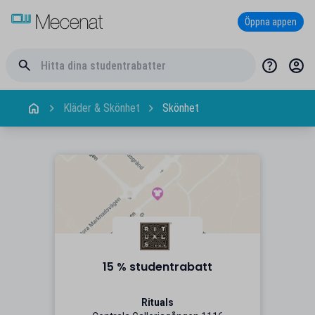
Öppna appen
Kläder & Skönhet
Skönhet
15 % studentrabatt
Rituals