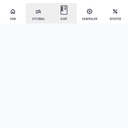
HEM
UTFORSKA
KORT
KAMPANJER
NYHETER
Mecenat Alumni
·
Seniordays
·
Mecenat Talang
·
TraineeGuiden