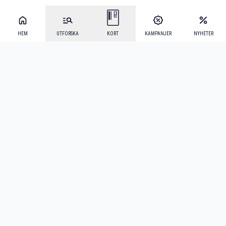
HEM
UTFORSKA
KORT
KAMPANJER
NYHETER
Mecenat Alumni
·
Seniordays
·
Mecenat Talang
·
TraineeGuiden