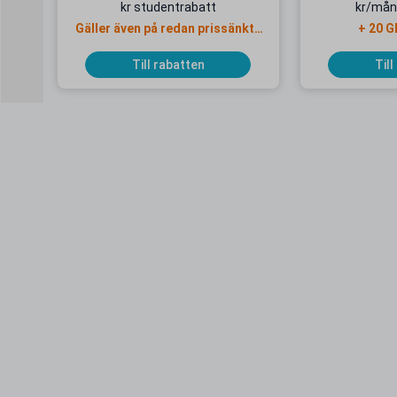
kr studentrabatt
kr/mån
Gäller även på redan prissänkta
+ 20 G
resor
Till rabatten
Till