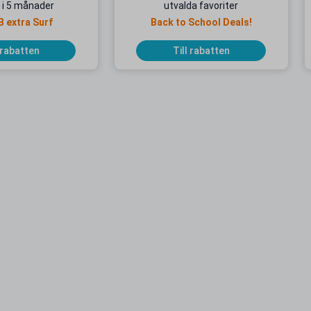
 i 5 månader
utvalda favoriter
B extra Surf
Back to School Deals!
 rabatten
Till rabatten