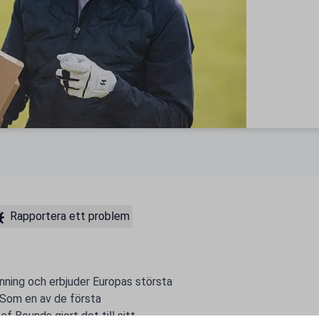
Rapportera ett problem
inning och erbjuder Europas största
. Som en av de första
f Bounds gjort det till sitt