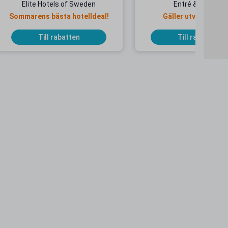
Elite Hotels of Sweden
Entré & Åkpass
Sommarens bästa hotelldeal!
Gäller utvalda dat
Till rabatten
Till rabatten