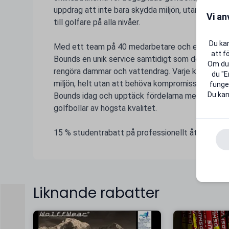
uppdrag att inte bara skydda miljön, utan också a
Vi an
till golfare på alla nivåer.
Du kan
Med ett team på 40 medarbetare och en stark fö
att f
Bounds en unik service samtidigt som de stödjer
Om du 
rengöra dammar och vattendrag. Varje köp från Ou
du "E
miljön, helt utan att behöva kompromissa med kva
funger
Du kan
Bounds idag och upptäck fördelarna med att köp
golfbollar av högsta kvalitet.
15 % studentrabatt på professionellt återvunna g
Liknande rabatter