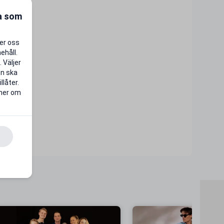
ra som
per oss
ehåll.
 Väljer
en ska
llåter.
 mer om