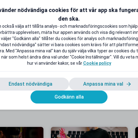
tt tillgodose den perfekta bollen
vänder nödvändiga cookies för att vår app ska funge
den ska.
 också välja att tillåta analys- och marknadsföringscookies som hjäl
retagskultur erbjuder Out of
örbättra upplevelsen, mäta hur appen används och visa dig relevant inn
 golfklubbar och banor med att
väljer "Godkänn alla" tillåter du cookies för analys och marknadsföring.
t of Bounds är ett bidrag till
ndast nödvändiga" sätter vi bara cookies som krävs för att plattform
litet och pris. Prova Out of
a. Med "Anpassa mina val" kan du själv välja vilka typer av cookies du ti
 när som helst ändra dina val under "Cookie Inställningar". Vill du veta
a professionellt återvunna
hur vi använder kakor, se vår
Cookie policy
olfbollar.
Endast nödvändiga
Anpassa mina val
Godkänn alla