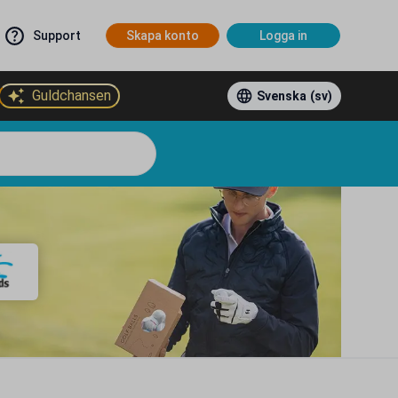
Support
Skapa konto
Logga in
Guldchansen
Svenska
(sv)