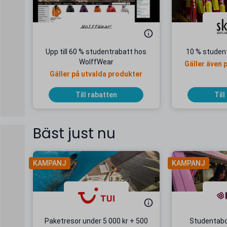
Upp till 60 % studentrabatt hos
10 % student
WolffWear
Gäller även 
Gäller på utvalda produkter
Till rabatten
Till
Bäst just nu
KAMPANJ
KAMPANJ
Paketresor under 5 000 kr + 500
Studentab