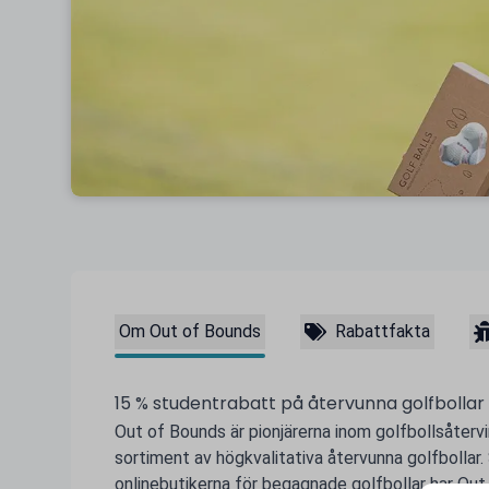
Om Out of Bounds
Rabattfakta
15 % studentrabatt på återvunna golfbollar
Out of Bounds är pionjärerna inom golfbollsåterv
sortiment av högkvalitativa återvunna golfbollar
onlinebutikerna för begagnade golfbollar har Out o