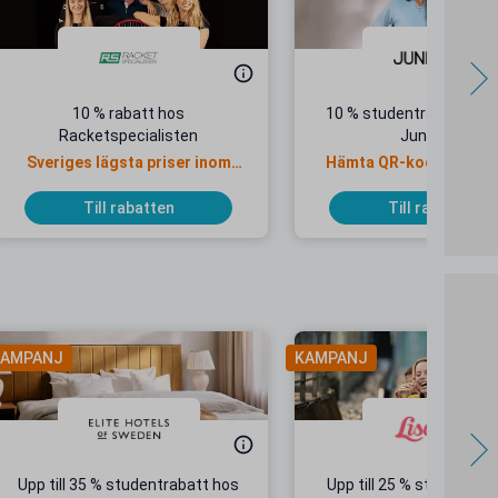
10 % rabatt hos
10 % studentrabatt i but
Racketspecialisten
Junkyard
Sveriges lägsta priser inom
Hämta QR-kod för köp i
racketsport
Till rabatten
Till rabatten
AMPANJ
KAMPANJ
Upp till 35 % studentrabatt hos
Upp till 25 % studentrab