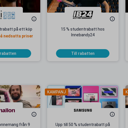
rabatt på ett köp
15 % studentrabatt hos
Innebandy24
på nedsatta priser
 rabatten
Till rabatten
KAMPANJ
K
onnemang från 9
Upp till 50 % studentrabatt på