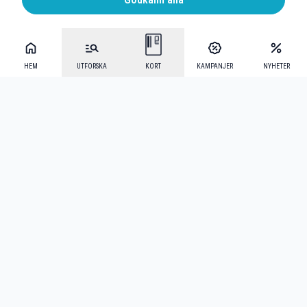
HEM
UTFORSKA
KORT
KAMPANJER
NYHETER
Mecenat Alumni
·
Seniordays
·
Mecenat Talang
·
TraineeGuiden