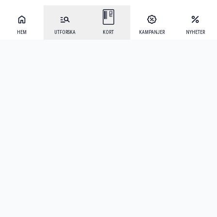
HEM
UTFORSKA
KORT
KAMPANJER
NYHETER
Mecenat Alumni
·
Seniordays
·
Mecenat Talang
·
TraineeGuiden