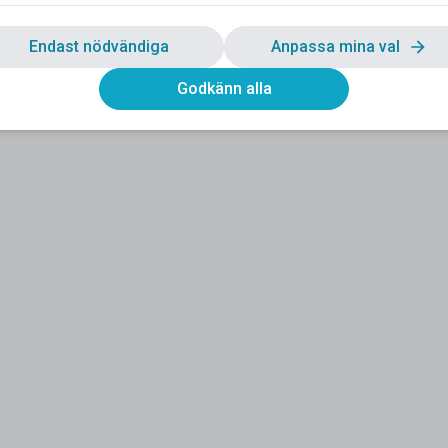
Endast nödvändiga
Anpassa mina val
Godkänn alla