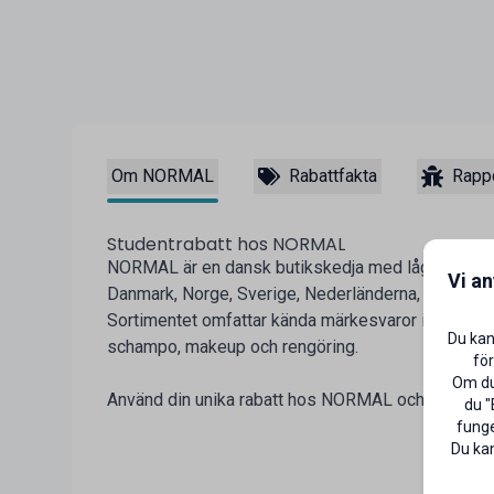
Om NORMAL
Rabattfakta
Rappo
Studentrabatt hos NORMAL
NORMAL är en dansk butikskedja med lågprisbutike
Vi a
Danmark, Norge, Sverige, Nederländerna, Frankrike,
Sortimentet omfattar kända märkesvaror inom t.ex. 
Du kan
schampo, makeup och rengöring.
för
Om du 
Använd din unika rabatt hos NORMAL och gör student
du "
funge
Du kan