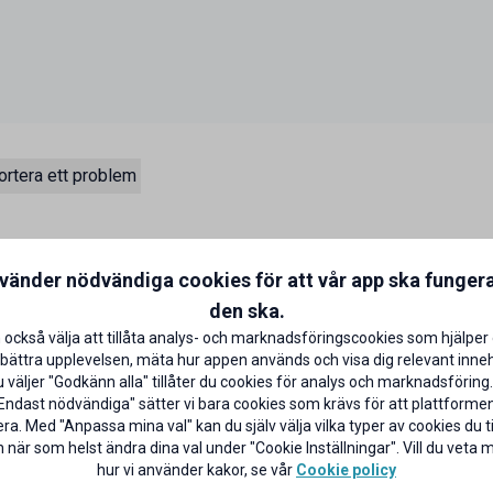
rtera ett problem
r och har över 600 butiker i
nvänder nödvändiga cookies för att vår app ska funger
 Finland, Spanien och Portugal.
den ska.
hudvård, hårvård, tandvård,
 också välja att tillåta analys- och marknadsföringscookies som hjälper 
bättra upplevelsen, mäta hur appen används och visa dig relevant inneh
väljer "Godkänn alla" tillåter du cookies för analys och marknadsföring.
livet lite rikare.
Endast nödvändiga" sätter vi bara cookies som krävs för att plattforme
ra. Med "Anpassa mina val" kan du själv välja vilka typer av cookies du til
 när som helst ändra dina val under "Cookie Inställningar". Vill du veta
hur vi använder kakor, se vår
Cookie policy