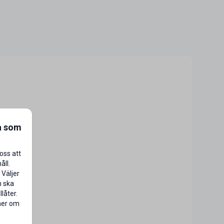
a som
oss att
åll.
 Väljer
n ska
låter.
 mer om