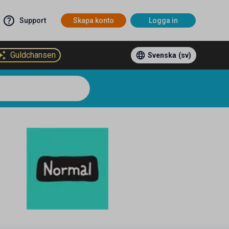
Support
Skapa konto
Logga in
Guldchansen
Svenska
(sv)