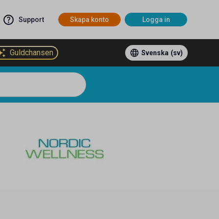
Support
Skapa konto
Logga in
Guldchansen
Svenska
(sv)