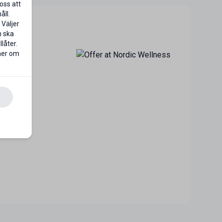
oss att
åll.
 Väljer
n ska
låter.
 mer om