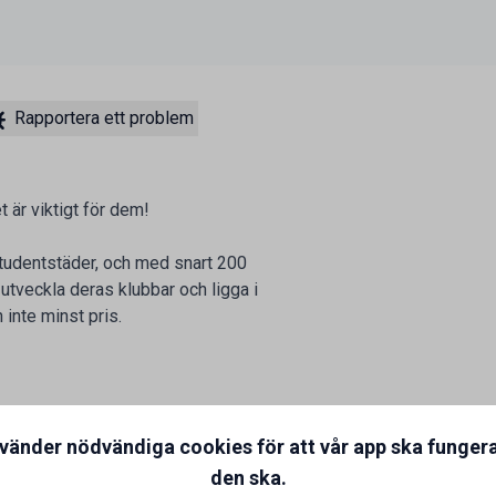
Rapportera ett problem
 är viktigt för dem!
studentstäder, och med snart 200
 utveckla deras klubbar och ligga i
 inte minst pris.
nvänder nödvändiga cookies för att vår app ska funger
den ska.