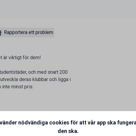
Rapportera ett problem
 är viktigt för dem!
studentstäder, och med snart 200
 utveckla deras klubbar och ligga i
 inte minst pris.
nvänder nödvändiga cookies för att vår app ska funger
den ska.