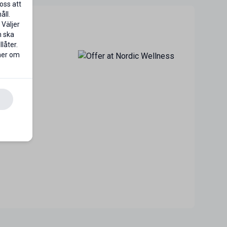
oss att
åll.
 Väljer
n ska
låter.
 mer om