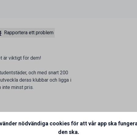
Rapportera ett problem
 är viktigt för dem!
studentstäder, och med snart 200
 utveckla deras klubbar och ligga i
 inte minst pris.
nvänder nödvändiga cookies för att vår app ska funger
den ska.