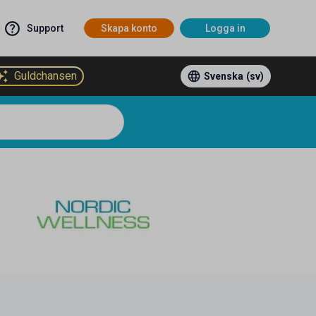
Support
Skapa konto
Logga in
Guldchansen
Svenska
(sv)