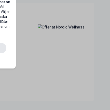
oss att
åll.
 Väljer
n ska
låter.
 mer om