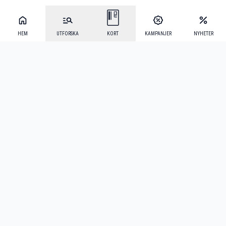
HEM
UTFORSKA
KORT
KAMPANJER
NYHETER
Mecenat Alumni
·
Seniordays
·
Mecenat Talang
·
TraineeGuiden