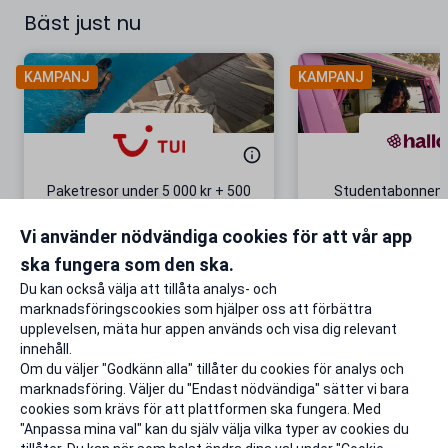
Bäst just nu
KAMPANJ
KAMPANJ
Paketresor under 5 000 kr + 500
Studentabonnema
kr studentrabatt
kr/mån i 5 m
Vi använder nödvändiga cookies för att vår app
Gäller även på redan prissänkta
+ 20 GB extr
resor
ska fungera som den ska.
Till rabatten
Till rabat
Du kan också välja att tillåta analys- och
marknadsföringscookies som hjälper oss att förbättra
upplevelsen, mäta hur appen används och visa dig relevant
innehåll.
Om du väljer "Godkänn alla" tillåter du cookies för analys och
marknadsföring. Väljer du "Endast nödvändiga" sätter vi bara
cookies som krävs för att plattformen ska fungera. Med
"Anpassa mina val" kan du själv välja vilka typer av cookies du