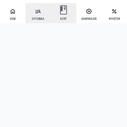
HEM
UTFORSKA
KORT
KAMPANJER
NYHETER
Mecenat Alumni
·
Seniordays
·
Mecenat Talang
·
TraineeGuiden