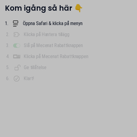
Kom igång så här 👇
1.
Öppna Safari & klicka på menyn
2.
Klicka på Hantera tillägg
3.
Slå på Mecenat Rabattknappen
4.
Klicka på Mecenat Rabattknappen
5.
Ge tillåtelse
6.
Klart!