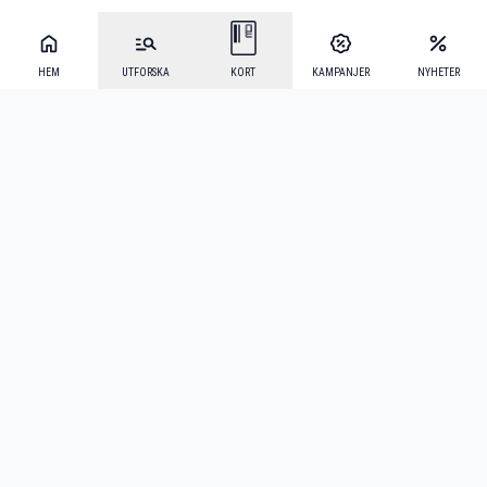
HEM
UTFORSKA
KORT
KAMPANJER
NYHETER
Mecenat Alumni
·
Seniordays
·
Mecenat Talang
·
TraineeGuiden