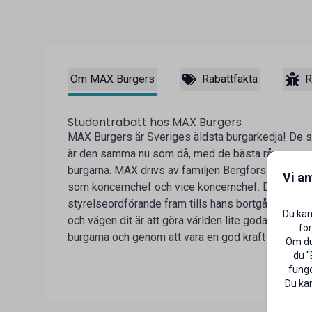
Om MAX Burgers
Rabattfakta
R
Studentrabatt hos MAX Burgers
MAX Burgers är Sveriges äldsta burgarkedja! De s
är den samma nu som då, med de bästa råvarorna 
burgarna. MAX drivs av familjen Bergfors med Rich
Vi a
som koncernchef och vice koncernchef. Deras far, 
styrelseordförande fram tills hans bortgång. MAX v
Du kan
och vägen dit är att göra världen lite godare. Båd
för
burgarna och genom att vara en god kraft i samhäll
Om du 
du "
funge
Du kan