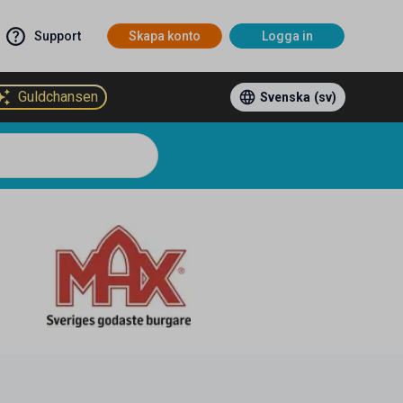
Support
Skapa konto
Logga in
Guldchansen
Svenska
(sv)