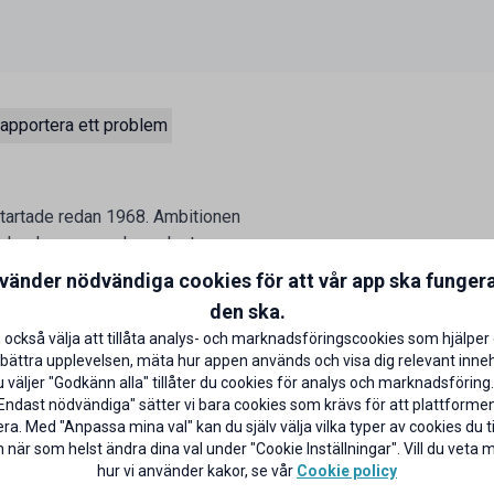
apportera ett problem
tartade redan 1968. Ambitionen
ska de servera de godaste
ard och Christoffer Bergfors
nvänder nödvändiga cookies för att vår app ska funger
Curt Bergfors var arbetande
den ska.
ill bli världens bästa burgarkedja
 också välja att tillåta analys- och marknadsföringscookies som hjälper 
e genom att servera de godaste
bättra upplevelsen, mäta hur appen används och visa dig relevant inneh
et.
väljer "Godkänn alla" tillåter du cookies för analys och marknadsföring.
Endast nödvändiga" sätter vi bara cookies som krävs för att plattforme
ra. Med "Anpassa mina val" kan du själv välja vilka typer av cookies du til
 när som helst ändra dina val under "Cookie Inställningar". Vill du veta
hur vi använder kakor, se vår
Cookie policy