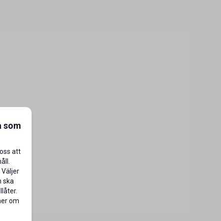
a som
oss att
åll.
 Väljer
n ska
låter.
 mer om