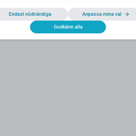
Endast nödvändiga
Anpassa mina val
Godkänn alla