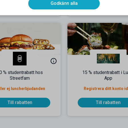
Till rabatten
Till rabatten
Godkänn alla
0 % studentrabatt hos
15 % studentrabatt i L
Streetfam
App
ller ej luncherbjudanden
Registrera ditt konto i
Till rabatten
Till rabatten