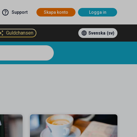
Support
Skapa konto
Logga in
Guldchansen
Svenska
(sv)