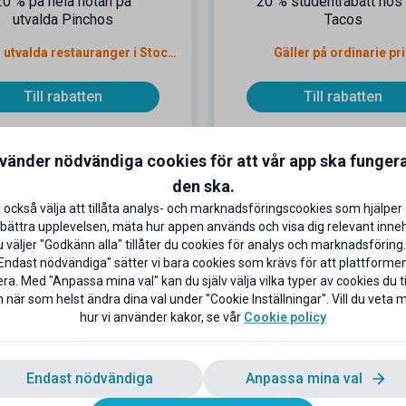
20 % på hela notan på
20 % studentrabatt hos
utvalda Pinchos
Tacos
Gäller på utvalda restauranger i Stockholm
Gäller på ordinarie pr
Till rabatten
Till rabatten
nvänder nödvändiga cookies för att vår app ska funger
den ska.
 också välja att tillåta analys- och marknadsföringscookies som hjälper 
bättra upplevelsen, mäta hur appen används och visa dig relevant inneh
väljer "Godkänn alla" tillåter du cookies för analys och marknadsföring.
Endast nödvändiga" sätter vi bara cookies som krävs för att plattforme
ra. Med "Anpassa mina val" kan du själv välja vilka typer av cookies du til
 när som helst ändra dina val under "Cookie Inställningar". Vill du veta
hur vi använder kakor, se vår
Cookie policy
 % studentrabatt på hel
10 % studentrabatt h
sub + dryck
Brams Burgers Uppsa
äller på ordinarie pris
Gäller ej vardagar mellan kl
Endast nödvändiga
Anpassa mina val