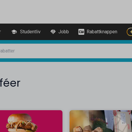
r
Studentliv
Jobb
Rabattknappen
féer