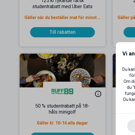
125 kr rykande färsk
studentrabatt med Uber Eats
Gäller när du beställer mat för minst 100 kr
Till rabatten
Vi a
Du kan
för
Om du 
du "
funge
Du kan
50 % studentrabatt på 18-
15
håls minigolf
Gäller kl. 10-16 alla dagar
G