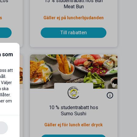
 Los
15 % studentrabatt hos Bun
Meat Bun
is
Gäller ej på luncherbjudanden
Till rabatten
a som
oss att
åll.
 Väljer
n ska
låter.
 mer om
os
10 % studentrabatt hos
la
Sumo Sushi
. 10-14
Gäller ej för lunch eller dryck