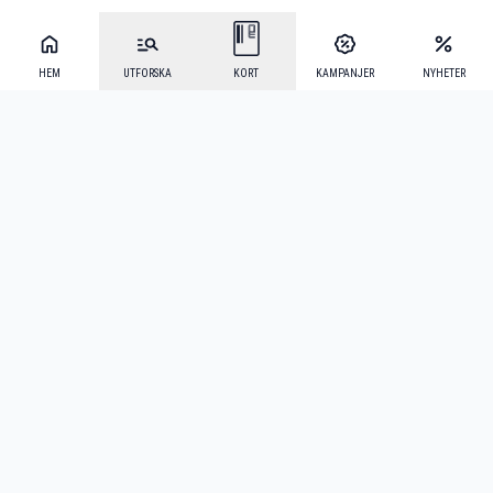
HEM
UTFORSKA
KORT
KAMPANJER
NYHETER
Mecenat Alumni
·
Seniordays
·
Mecenat Talang
·
TraineeGuiden