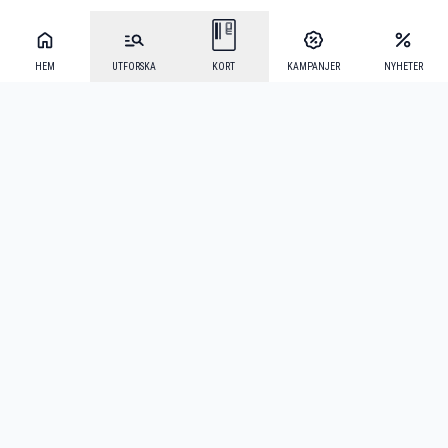
HEM
UTFORSKA
KORT
KAMPANJER
NYHETER
Mecenat Alumni
·
Seniordays
·
Mecenat Talang
·
TraineeGuiden