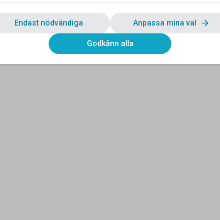
Endast nödvändiga
Anpassa mina val
Godkänn alla