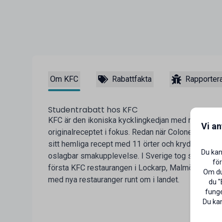
Om KFC
Rabattfakta
Rapportera
Studentrabatt hos KFC
KFC är den ikoniska kycklingkedjan med rötter i 
Vi a
originalreceptet i fokus. Redan när Colonel Harland
sitt hemliga recept med 11 örter och kryddor 1939
Du kan
oslagbar smakupplevelse. I Sverige tog sagan far
för
första KFC restaurangen i Lockarp, Malmö, och sed
Om du 
med nya restauranger runt om i landet.
du "
funge
Du kan