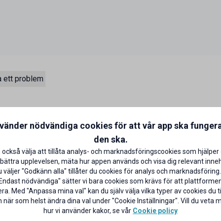
 ett problem
USA som står för matlagning med
nvänder nödvändiga cookies för att vår app ska funger
 Sanders, i Kentucky, fulländade
den ska.
, satte han standarden för en
 också välja att tillåta analys- och marknadsföringscookies som hjälper 
t hösten 2015, då öppnade den
bättra upplevelsen, mäta hur appen används och visa dig relevant inneh
an dess har kedjan fortsatt växa
väljer "Godkänn alla" tillåter du cookies för analys och marknadsföring.
Endast nödvändiga" sätter vi bara cookies som krävs för att plattforme
ra. Med "Anpassa mina val" kan du själv välja vilka typer av cookies du til
 när som helst ändra dina val under "Cookie Inställningar". Vill du veta
hur vi använder kakor, se vår
Cookie policy