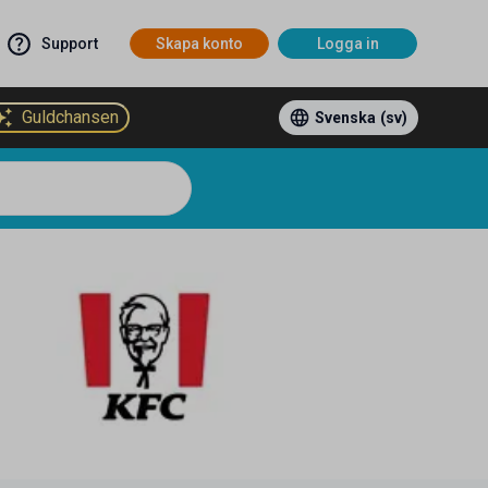
Support
Skapa konto
Logga in
Guldchansen
Svenska
(sv)