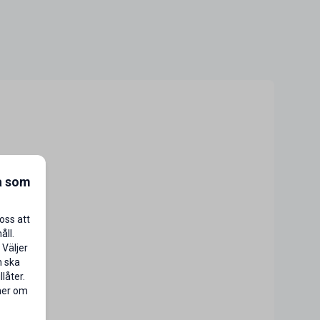
a som
oss att
åll.
 Väljer
n ska
låter.
 mer om