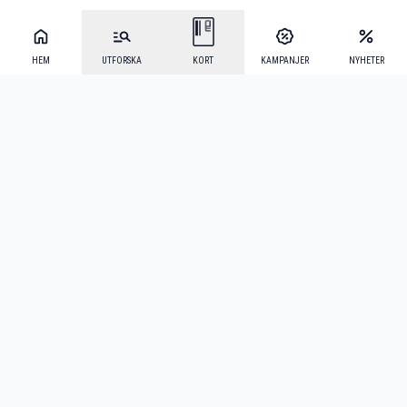
HEM
UTFORSKA
KORT
KAMPANJER
NYHETER
Mecenat Alumni
·
Seniordays
·
Mecenat Talang
·
TraineeGuiden