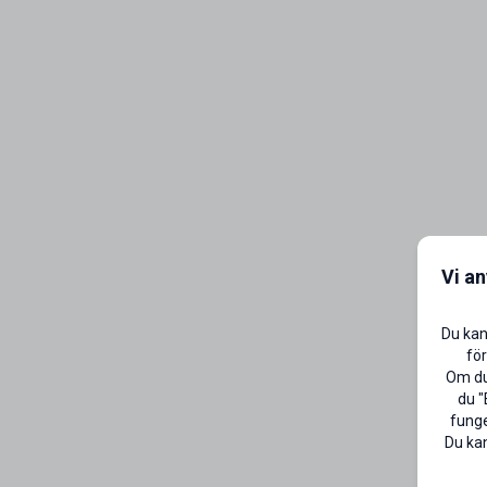
Vi a
Du kan
för
Om du 
du "
funge
Du kan