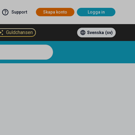
Support
Skapa konto
Logga in
Guldchansen
Svenska
(sv)