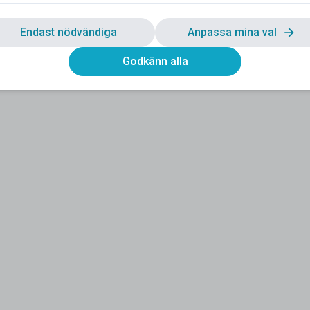
Endast nödvändiga
Anpassa mina val
Godkänn alla