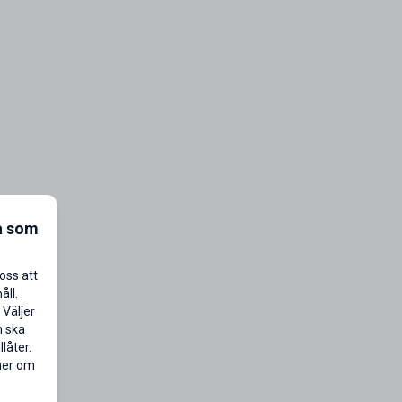
a som
oss att
åll.
 Väljer
n ska
låter.
 mer om