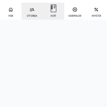
HEM
UTFORSKA
KORT
KAMPANJER
NYHETER
Mecenat Alumni
·
Seniordays
·
Mecenat Talang
·
TraineeGuiden