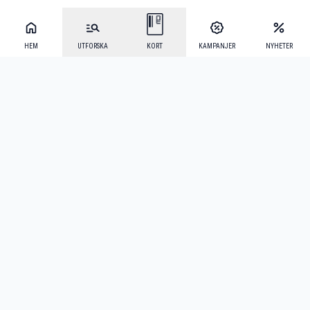
HEM
UTFORSKA
KORT
KAMPANJER
NYHETER
Mecenat Alumni
·
Seniordays
·
Mecenat Talang
·
TraineeGuiden